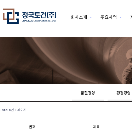
회사소개
주요사업
위분류
품질경영
환경경영
Total 0건
1 페이지
번호
제목