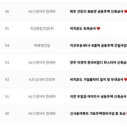
96
HL디앤아이 한라㈜
파주 선유리 후분양 공동주택 신축공사
95
최선종합건설(주)
비치콘도 토목공사
94
㈜태영건설
익산부송4지구 B블럭 공동주택 건설사
93
HL디앤아이 한라㈜
양주 덕정역 한라비발디 퍼스티어 신축
92
HJ디오션리조트㈜
비치콘도 가설울타리 설치 및 부대공사
91
HL디앤아이 한라㈜
이천 부발읍 아미지구 공동주택 신축공
90
HL디앤아이 한라㈜
신극동아파트 가로주택정비사업 중 토공