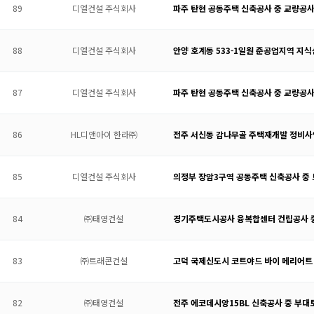
89
디엘건설 주식회사
파주 탄현 공동주택 신축공사 중 교량공
88
디엘건설 주식회사
안양 호계동 533-1일원 준공업지역 지
87
디엘건설 주식회사
파주 탄현 공동주택 신축공사 중 교량공
86
HL디앤아이 한라㈜
전주 서신동 감나무골 주택재개발 정비사
85
디엘건설 주식회사
의정부 장암3구역 공동주택 신축공사 중
84
㈜태영건설
경기주택도시공사 융복합센터 건립공사 
83
㈜트래콘건설
고덕 국제신도시 코트야드 바이 메리어트 
82
㈜태영건설
전주 에코데시앙15BL 신축공사 중 부