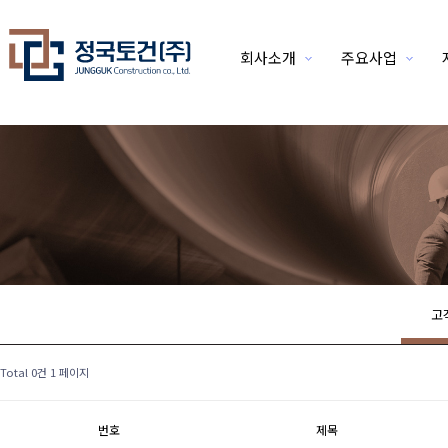
회사소개
주요사업
위분류
고
Total 0건
1 페이지
번호
제목