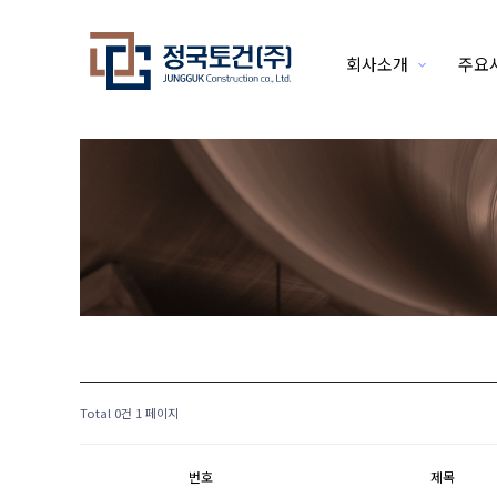
회사소개
주요
하위분류
Total 0건
1 페이지
번호
제목