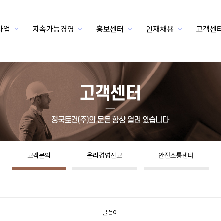
사업
지속가능경영
홍보센터
인재채용
고객센
고객문의
윤리경영신고
안전소통센터
글쓴이