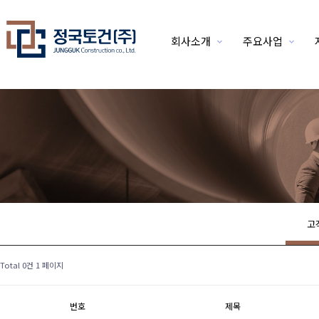
회사소개
주요사업
위분류
고
Total 0건
1 페이지
번호
제목