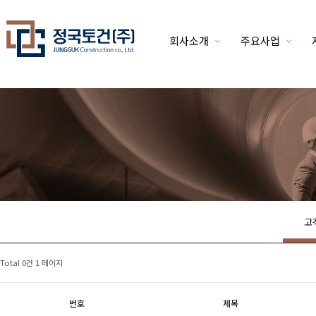
회사소개
주요사업
위분류
고
Total 0건
1 페이지
번호
제목