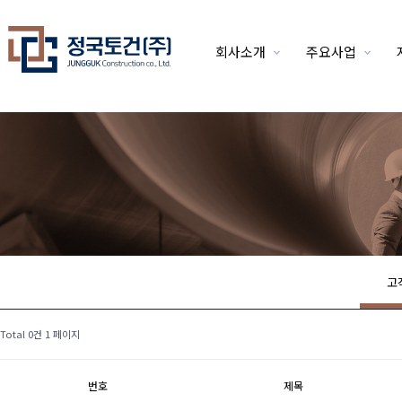
회사소개
주요사업
위분류
고
Total 0건
1 페이지
번호
제목