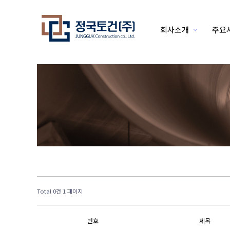
회사소개
주요
하위분류
Total 0건
1 페이지
번호
제목