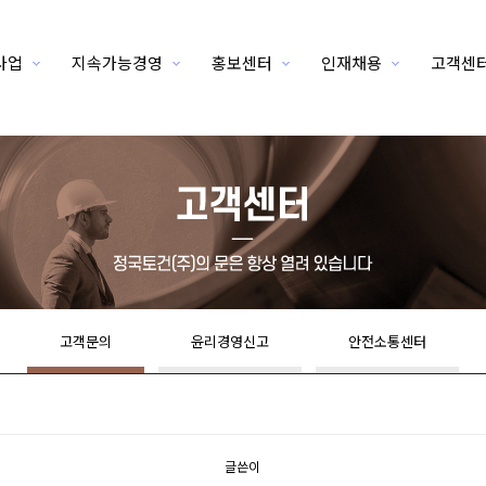
사업
지속가능경영
홍보센터
인재채용
고객센
고객문의
윤리경영신고
안전소통센터
글쓴이