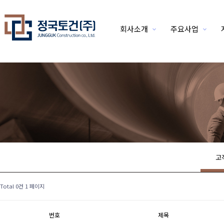
회사소개
주요사업
위분류
고
Total 0건
1 페이지
번호
제목