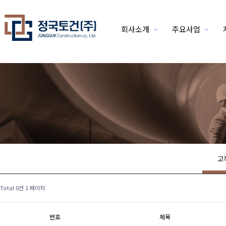
회사소개
주요사업
위분류
고
Total 0건
1 페이지
번호
제목