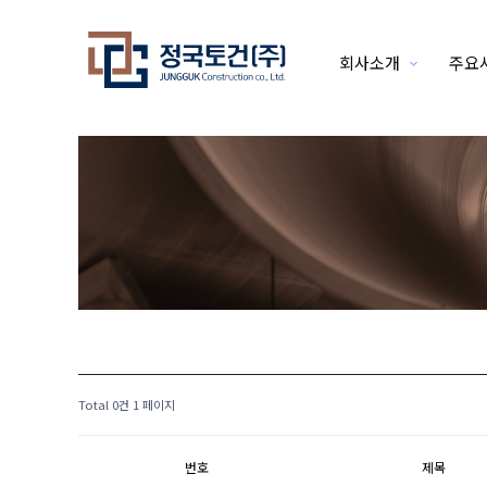
회사소개
주요
하위분류
Total 0건
1 페이지
번호
제목