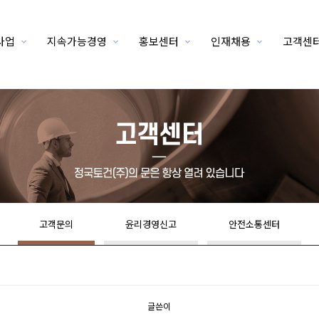
사업
지속가능경영
홍보센터
인재채용
고객센
고객문의
윤리경영신고
안전소통센터
글쓴이