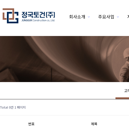
회사소개
주요사업
위분류
고
Total 0건
1 페이지
번호
제목