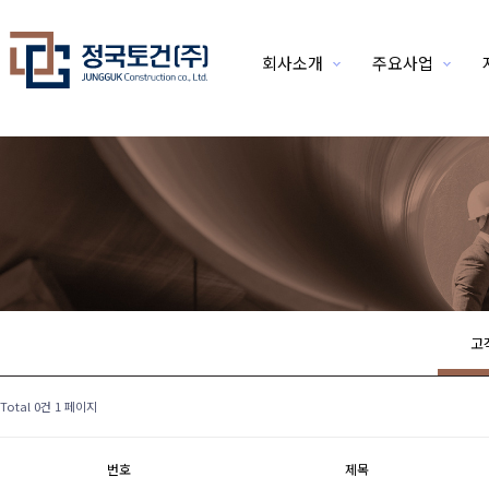
회사소개
주요사업
위분류
고
Total 0건
1 페이지
번호
제목