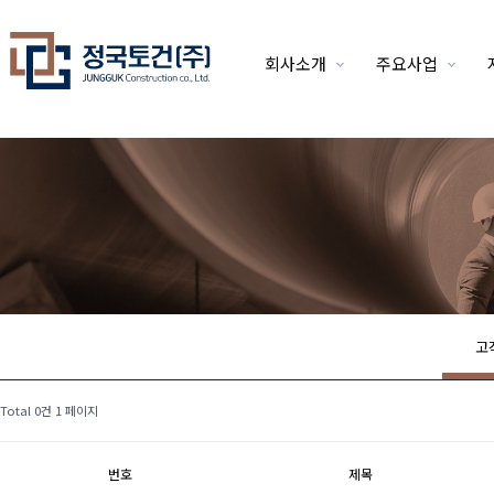
회사소개
주요사업
위분류
고
Total 0건
1 페이지
번호
제목