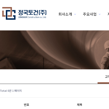
회사소개
주요사업
위분류
고
Total 0건
1 페이지
번호
제목