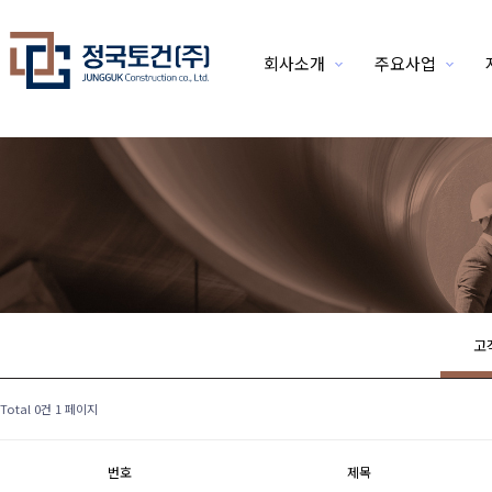
회사소개
주요사업
위분류
고
Total 0건
1 페이지
번호
제목