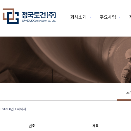
회사소개
주요사업
위분류
고
Total 0건
1 페이지
번호
제목