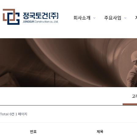
회사소개
주요사업
위분류
고
Total 0건
1 페이지
번호
제목