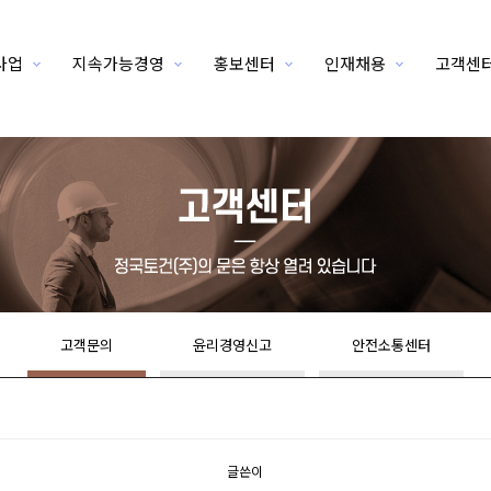
사업
지속가능경영
홍보센터
인재채용
고객센
고객문의
윤리경영신고
안전소통센터
글쓴이