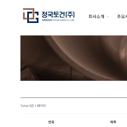
회사소개
주요
하위분류
Total 0건
1 페이지
번호
제목