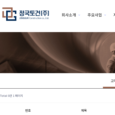
회사소개
주요사업
위분류
고
Total 0건
1 페이지
번호
제목